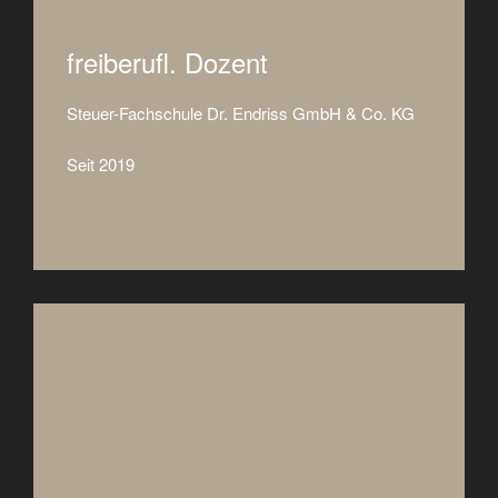
ablehnen,
verschwinden
freiberufl. Dozent
einige
Funktionen
von der
Steuer-Fachschule Dr. Endriss GmbH & Co. KG
Website.
Seit 2019
Marketing
Indem Sie uns Ihre
Interessen und Ihr
Verhalten beim
Besuch unserer
Website mitteilen,
erhöhen Sie die
Wahrscheinlichkeit,
personalisierte
Inhalte und
Angebote zu
sehen.