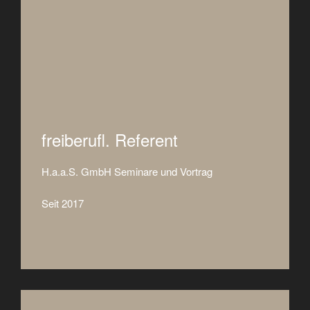
freiberufl. Referent
H.a.a.S. GmbH Seminare und Vortrag
Seit 2017